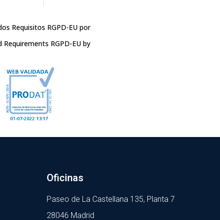
dos Requisitos RGPD-EU por
d Requirements RGPD-EU by
Oficinas
Paseo de La Castellana 135, Planta 7
28046 Madrid