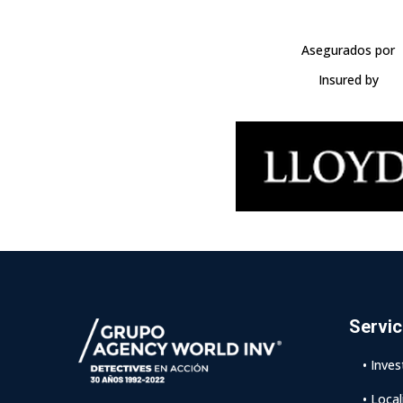
Asegurados por
Insured by
Servi
• Inves
• Loca