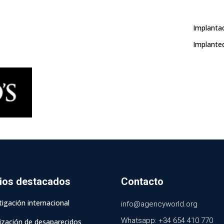
Implanta
Implante
cios destacados
Contacto
tigación internacional
info@agencyworld.org
Whatsapp: +34 654 410 770
lización de desaparecidos