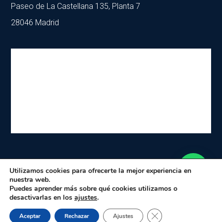
Paseo de La Castellana 135, Planta 7
28046 Madrid
Utilizamos cookies para ofrecerte la mejor experiencia en
nuestra web.
Copyright © 2026 - Grupo Agency World
Puedes aprender más sobre qué cookies utilizamos o
desactivarlas en los
ajustes
.
Aviso legal y política de privacidad
|
Política de cookies
Cerrar el banner de 
Aceptar
Rechazar
Ajustes